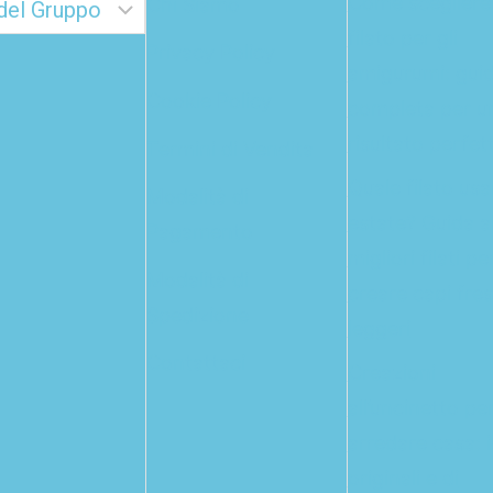
Come scegliere 
Chi Siamo
filato per gli
Privacy Policy
amigurumi: gui
Cookie Policy
completa per u
risultato perfet
Termini di Vendita
Quale filato usa
Modalità di
estate? Guida a
Pagamento
migliori filati pe
Modalità di
creare capi fres
Spedizione
leggeri
Contattaci
Creazioni
all’uncinetto pe
arredare casa: 
originali e di