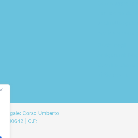
Come usare la r
per le creazioni
uncinetto: guid
pratica e consigl
Occhi negli
Amigurumi: Meg
Cucirli o Usare 
di Sicurezza?
e legale: Corso Umberto
34710642 | C.F:
ale: