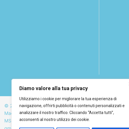
Diamo valore alla tua privacy
Utilizziamo i cookie per migliorare la tua esperienza di
© 2026 GMG Media Company Di Mossutti Gianluca | Sed
navigazione, offrirti pubblicità o contenuti personalizzati e
Maddalena 25 - Cap 83030 - Venticano (AV) | P.IVA: 032
analizzare il nostro traffico. Cliccando “Accetta tutti”,
acconsenti al nostro utilizzo dei cookie.
MSSGLC89D15L483O | REA: AV - 313130 | Domicilio digit
gmgmediacompany@pec.it