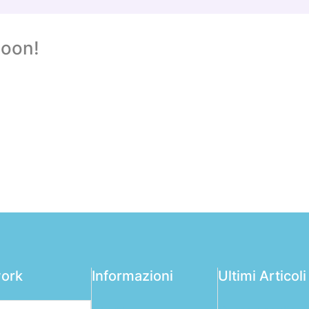
oon!
ork
Informazioni
Ultimi Articoli