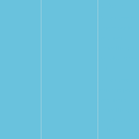
tendenza
Come usare la
ciniglia per le
creazioni a
uncinetto: guid
completa e cons
utili
Come usare la
fettuccia per le
creazioni a
uncinetto: guid
completa e cons
pratici