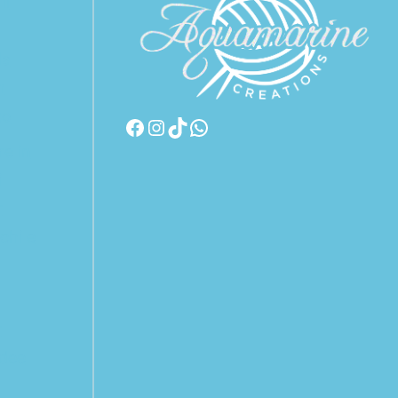
il
da
n
to
re in
i
r
chi e
r
idee