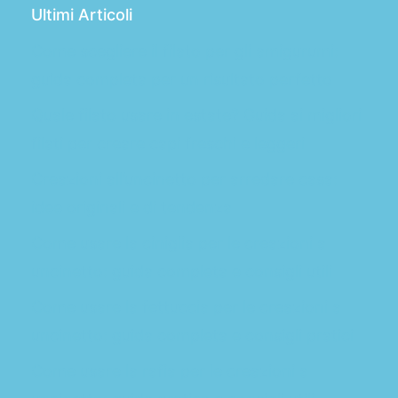
Ultimi Articoli
Come scegliere il filato per gli amigurumi:
guida completa per un risultato perfetto
Quale filato usare in estate? Guida ai migliori
filati per creare capi freschi e leggeri
Creazioni all’uncinetto per arredare casa:
idee originali e di tendenza
Come usare la ciniglia per le creazioni a
uncinetto: guida completa e consigli utili
Come usare la fettuccia per le creazioni a
uncinetto: guida completa e consigli pratici
Come usare la rafia per le creazioni a