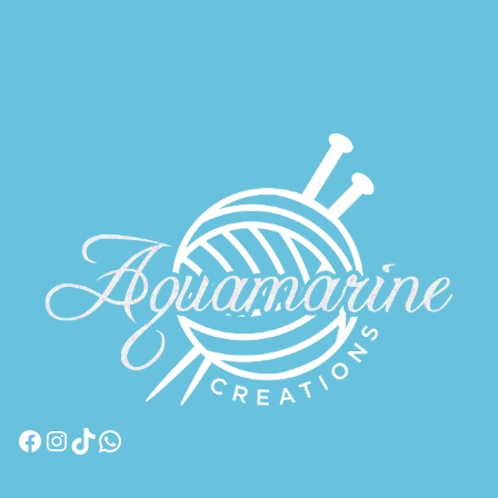
uncinetto: guida pratica e consigli utili
Occhi negli Amigurumi: Meglio Cucirli o
Usare Quelli di Sicurezza?