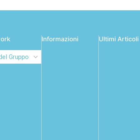
ork
Informazioni
Ultimi Articoli
Come scegliere 
Chi Siamo
filato per gli
Privacy Policy
amigurumi: gui
Cookie Policy
completa per u
risultato perfet
Termini di Vendita
Quale filato usa
Modalità di
estate? Guida a
Pagamento
migliori filati pe
Modalità di
creare capi fres