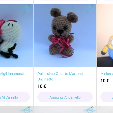
Migli Innamorati
Dolcissimo Orsetto Marrone
Minion 
Uncinetto
10
€
10
€
 Al Carrello
Aggiungi Al Carrello