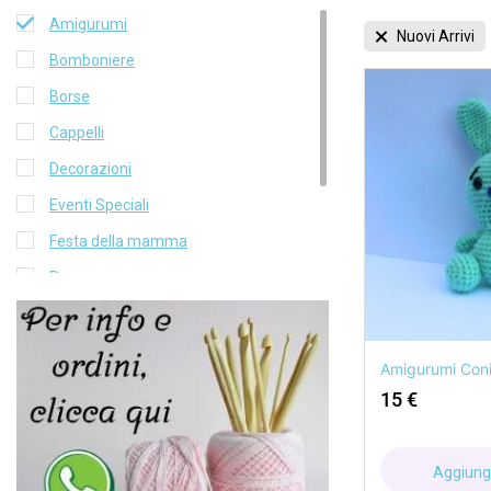
Amigurumi
Nuovi Arrivi
Bomboniere
Borse
Cappelli
Decorazioni
Eventi Speciali
Festa della mamma
Pasqua
Portachiavi
Portamonete
Amigurumi Coni
Segnalibri
15
€
Aggiungi