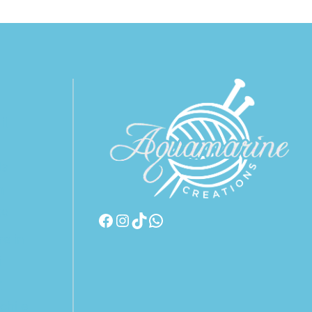
il
da
n
to
re in
i
r
chi e