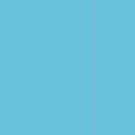
Spedizione
leggeri
Contattaci
Creazioni
all’uncinetto pe
arredare casa: 
originali e di
tendenza
Come usare la
ciniglia per le
creazioni a
uncinetto: guid
completa e cons
utili
Come usare la