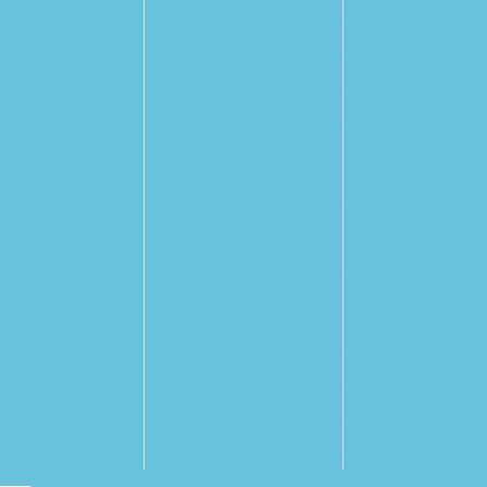
fettuccia per le
creazioni a
uncinetto: guid
completa e cons
pratici
Come usare la r
per le creazioni
uncinetto: guid
pratica e consigl
Occhi negli
Amigurumi: Meg
Cucirli o Usare 
di Sicurezza?