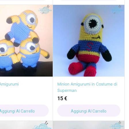
Amigurumi
Minion Amigurumi in Costume di
Superman
15
€
Aggiungi Al Carrello
Aggiungi Al Carrello