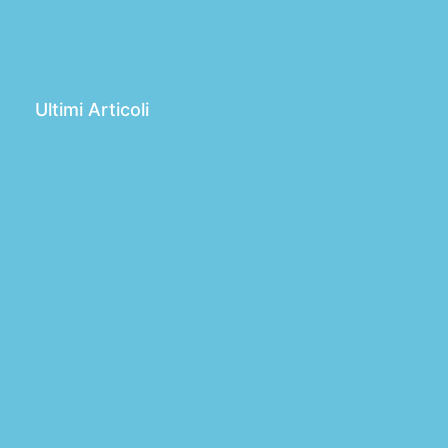
Modalità di Spedizione
Contattaci
Ultimi Articoli
Come scegliere il filato per gli amigurumi:
guida completa per un risultato perfetto
Quale filato usare in estate? Guida ai migliori
filati per creare capi freschi e leggeri
Creazioni all’uncinetto per arredare casa:
idee originali e di tendenza
Come usare la ciniglia per le creazioni a
uncinetto: guida completa e consigli utili
Come usare la fettuccia per le creazioni a