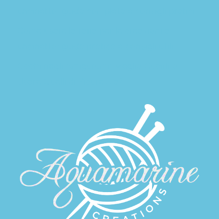
uncinetto: guida completa e consigli pratici
Come usare la rafia per le creazioni a
uncinetto: guida pratica e consigli utili
Occhi negli Amigurumi: Meglio Cucirli o
Usare Quelli di Sicurezza?