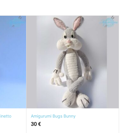
inetto
Amigurumi Bugs Bunny
30
€