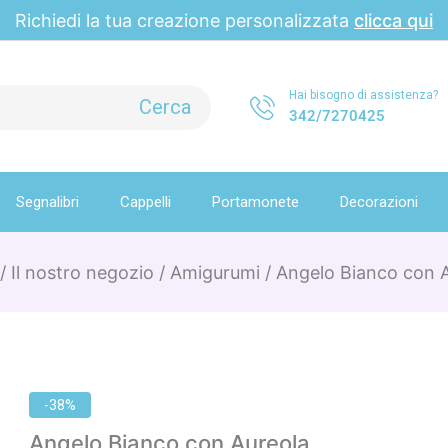
Richiedi la tua creazione personalizzata
clicca qui
Hai bisogno di assistenza?
342/7270425
Segnalibri
Cappelli
Portamonete
Decorazioni
/
Il nostro negozio
/
Amigurumi
/
Angelo Bianco con 
-38%
Angelo Bianco con Aureola