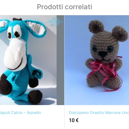
Prodotti correlati
poli Calcio – Asinello
Dolcissimo Orsetto Marrone Unc
10
€