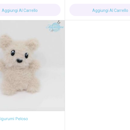
Aggiungi Al Carrello
Aggiungi Al Carrello
igurumi Peloso