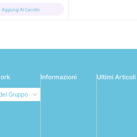
Aggiungi Al Carrello
ork
Informazioni
Ultimi Articoli
Come scegliere 
Chi Siamo
filato per gli
Privacy Policy
amigurumi: gui
Cookie Policy
completa per u
risultato perfet
Termini di Vendita