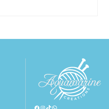
il
da
n
to