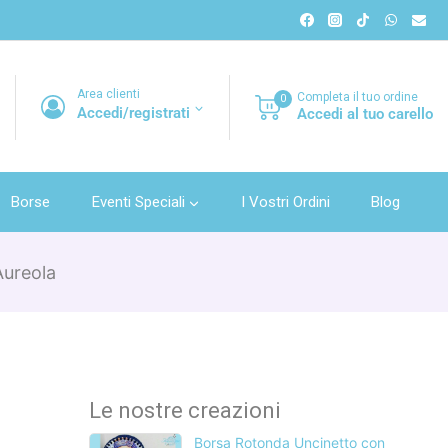
Area clienti
Completa il tuo ordine
0
Accedi/registrati
Accedi al tuo carello
Borse
Eventi Speciali
I Vostri Ordini
Blog
Aureola
Le nostre creazioni
Borsa Rotonda Uncinetto con