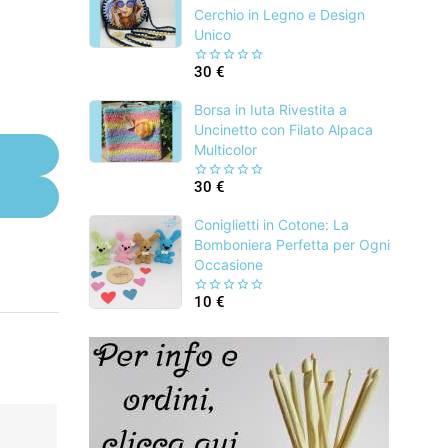
Cerchio in Legno e Design
Unico
30
€
0
out
of
Borsa in Iuta Rivestita a
5
Uncinetto con Filato Alpaca
Multicolor
30
€
0
out
of
Coniglietti in Cotone: La
5
Bomboniera Perfetta per Ogni
Occasione
10
€
0
out
of
5