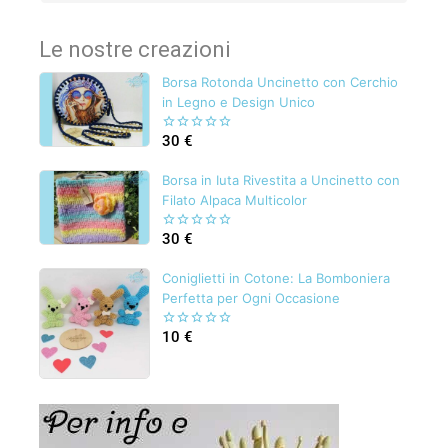
Le nostre creazioni
Borsa Rotonda Uncinetto con Cerchio
in Legno e Design Unico
30
€
0
out
of
Borsa in Iuta Rivestita a Uncinetto con
5
Filato Alpaca Multicolor
30
€
0
out
of
Coniglietti in Cotone: La Bomboniera
5
Perfetta per Ogni Occasione
10
€
0
out
of
5