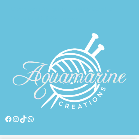
Occhi negli Amigurumi: Meglio Cucirli o
Usare Quelli di Sicurezza?