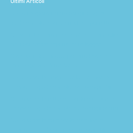
Ultimi Articoli
Come scegliere il filato per gli amigurumi:
guida completa per un risultato perfetto
Quale filato usare in estate? Guida ai migliori
filati per creare capi freschi e leggeri
Creazioni all’uncinetto per arredare casa:
idee originali e di tendenza
Come usare la ciniglia per le creazioni a
uncinetto: guida completa e consigli utili
Come usare la fettuccia per le creazioni a
uncinetto: guida completa e consigli pratici
Come usare la rafia per le creazioni a
uncinetto: guida pratica e consigli utili