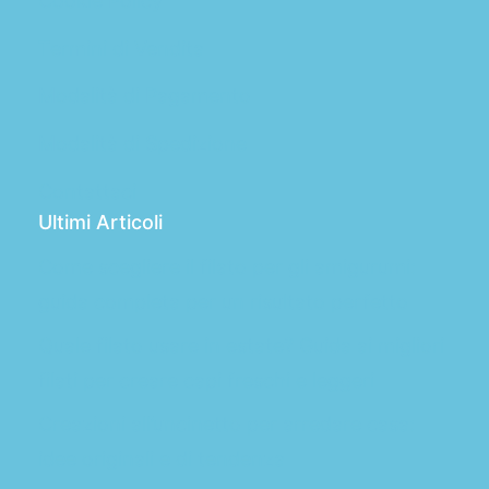
Cookie Policy
Termini di Vendita
Modalità di Pagamento
Modalità di Spedizione
Contattaci
Ultimi Articoli
Come scegliere il filato per gli amigurumi:
guida completa per un risultato perfetto
Quale filato usare in estate? Guida ai migliori
filati per creare capi freschi e leggeri
Creazioni all’uncinetto per arredare casa:
idee originali e di tendenza