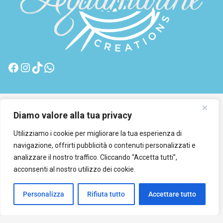
© 2026 GMG Media Company Di Mossutti Gianluca |
Diamo valore alla tua privacy
Sede legale: Corso Umberto Maddalena 25 - Cap
Utilizziamo i cookie per migliorare la tua esperienza di
83030 - Venticano (AV) | P.IVA: 03234710642 | C.F:
navigazione, offrirti pubblicità o contenuti personalizzati e
MSSGLC89D15L483O | REA: AV - 313130 | Domicilio
analizzare il nostro traffico. Cliccando “Accetta tutti”,
digitale: gmgmediacompany@pec.it
acconsenti al nostro utilizzo dei cookie.
Personalizza
Rifiuta tutto
Accettare tutto