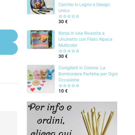
Cerchio in Legno e Design
Unico
30
€
0
out
of
Borsa in Iuta Rivestita a
5
Uncinetto con Filato Alpaca
Multicolor
30
€
0
out
of
Coniglietti in Cotone: La
5
Bomboniera Perfetta per Ogni
Occasione
10
€
0
out
of
5