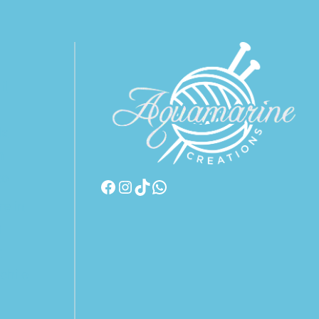
il
da
n
to
re in
i
r
chi e