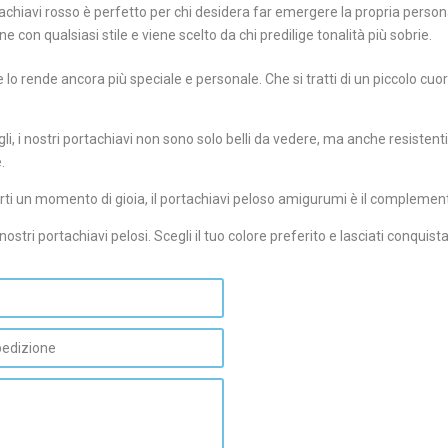
chiavi rosso è perfetto per chi desidera far emergere la propria person
e con qualsiasi stile e viene scelto da chi predilige tonalità più sobrie.
 lo rende ancora più speciale e personale. Che si tratti di un piccolo cuor
agli, i nostri portachiavi non sono solo belli da vedere, ma anche resisten
.
rti un momento di gioia, il portachiavi peloso amigurumi è il complemento
nostri portachiavi pelosi. Scegli il tuo colore preferito e lasciati conquis