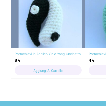
Portachiavi in Acrilico Yin e Yang Uncinetto
Portachiav
8
€
4
€
Aggiungi Al Carrello