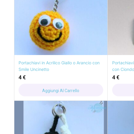
Portachiavi in Acrilico Giallo o Arancio con
Portachiavi
Smile Uncinetto
con Ciondol
4
€
4
€
Aggiungi Al Carrello