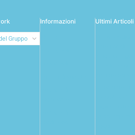
ork
Informazioni
Ultimi Articoli
Come scegliere 
Chi Siamo
filato per gli
Privacy Policy
amigurumi: gui
Cookie Policy
completa per u
risultato perfet
Termini di Vendita
Quale filato usa
Modalità di
estate? Guida a
Pagamento
migliori filati pe
Modalità di
creare capi fres
Spedizione
leggeri