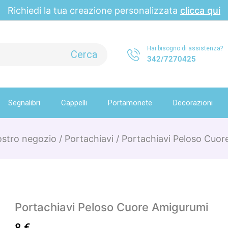
Richiedi la tua creazione personalizzata
clicca qui
Hai bisogno di assistenza?
342/7270425
Segnalibri
Cappelli
Portamonete
Decorazioni
nostro negozio
/
Portachiavi
/
Portachiavi Peloso Cuor
Portachiavi Peloso Cuore Amigurumi
8
€