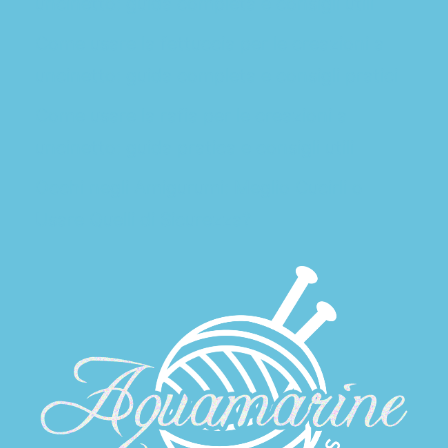
uncinetto: guida completa e consigli utili
Come usare la fettuccia per le creazioni a
uncinetto: guida completa e consigli pratici
Come usare la rafia per le creazioni a
uncinetto: guida pratica e consigli utili
Occhi negli Amigurumi: Meglio Cucirli o
Usare Quelli di Sicurezza?