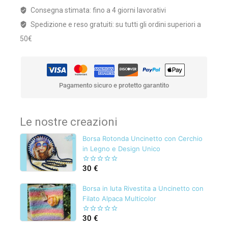
Consegna stimata: fino a 4 giorni lavorativi
Spedizione e reso gratuiti: su tutti gli ordini superiori a
50€
Pagamento sicuro e protetto garantito
Le nostre creazioni
Borsa Rotonda Uncinetto con Cerchio
in Legno e Design Unico
30
€
0
out
of
Borsa in Iuta Rivestita a Uncinetto con
5
Filato Alpaca Multicolor
30
€
0
out