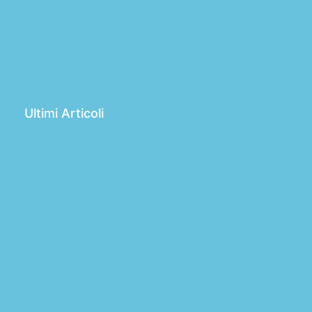
Termini di Vendita
Modalità di Pagamento
Modalità di Spedizione
Contattaci
Ultimi Articoli
Come scegliere il filato per gli amigurumi:
guida completa per un risultato perfetto
Quale filato usare in estate? Guida ai migliori
filati per creare capi freschi e leggeri
Creazioni all’uncinetto per arredare casa:
idee originali e di tendenza
Come usare la ciniglia per le creazioni a