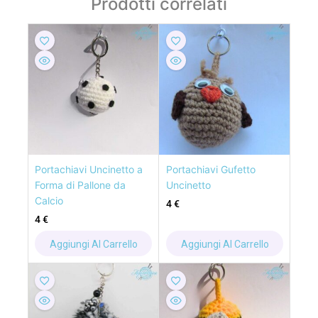
Prodotti correlati
Portachiavi Uncinetto a
Portachiavi Gufetto
Forma di Pallone da
Uncinetto
Calcio
4
€
4
€
Aggiungi Al Carrello
Aggiungi Al Carrello