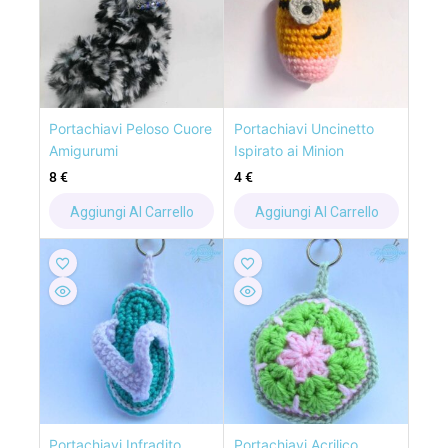
Portachiavi Peloso Cuore
Portachiavi Uncinetto
Amigurumi
Ispirato ai Minion
8
€
4
€
Aggiungi Al Carrello
Aggiungi Al Carrello
Portachiavi Infradito
Portachiavi Acrilico