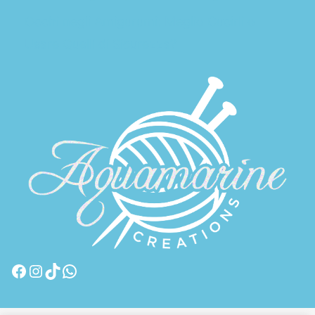
Occhi negli Amigurumi: Meglio Cucirli o
Usare Quelli di Sicurezza?