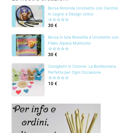
Borsa Rotonda Uncinetto con Cerchio
in Legno e Design Unico
30
€
0
out
of
Borsa in Iuta Rivestita a Uncinetto con
5
Filato Alpaca Multicolor
30
€
0
out
of
Coniglietti in Cotone: La Bomboniera
5
Perfetta per Ogni Occasione
10
€
0
out
of
5