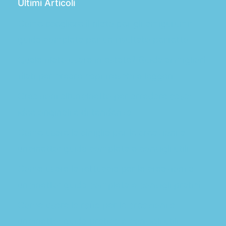
Ultimi Articoli
Come scegliere il filato per gli amigurumi:
guida completa per un risultato perfetto
Quale filato usare in estate? Guida ai migliori
filati per creare capi freschi e leggeri
Creazioni all’uncinetto per arredare casa:
idee originali e di tendenza
Come usare la ciniglia per le creazioni a
uncinetto: guida completa e consigli utili
Come usare la fettuccia per le creazioni a
uncinetto: guida completa e consigli pratici
Come usare la rafia per le creazioni a
uncinetto: guida pratica e consigli utili