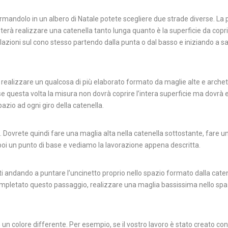
ormandolo in un albero di Natale potete scegliere due strade diverse. La 
erà realizzare una catenella tanto lunga quanto è la superficie da coprir
imulazioni sul cono stesso partendo dalla punta o dal basso e iniziando a s
 realizzare un qualcosa di più elaborato formato da maglie alte e arche
se questa volta la misura non dovrà coprire l’intera superficie ma dovrà
pazio ad ogni giro della catenella.
. Dovrete quindi fare una maglia alta nella catenella sottostante, fare u
 poi un punto di base e vediamo la lavorazione appena descritta.
tti andando a puntare l’uncinetto proprio nello spazio formato dalla cate
completato questo passaggio, realizzare una maglia bassissima nello spaz
un colore differente. Per esempio, se il vostro lavoro è stato creato con