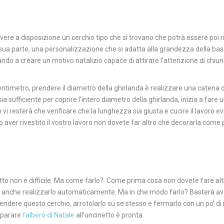
vere a disposizione un cerchio tipo che si trovano che potrà essere poi r
i sua parte, una personalizzazione che si adatta alla grandezza della bas
dando a creare un motivo natalizio capace di attirare l’attenzione di chiu
entimetro, prendere il diametro della ghirlanda è realizzare una catena 
a sufficiente per coprire l’intero diametro della ghirlanda, inizia a fare
i resterà che verificare che la lunghezza sia giusta e cucire il lavoro ev
o aver rivestito il vostro lavoro non dovete far altro che decorarla come p
etto non è difficile. Ma come farlo?
Come prima cosa non dovete fare alt
otrete anche realizzarlo automaticamente. Ma in che modo farlo? Basterà a
prendere questo cerchio, arrotolarlo su se stesso e fermarlo con un po’ di
reparare
l’albero di Natale
all’uncinetto è pronta.