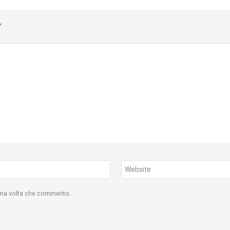
*
Website
sima volta che commento.