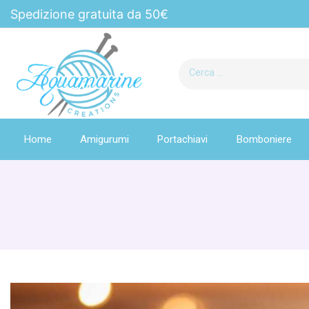
Spedizione gratuita da 50€
Home
Amigurumi
Portachiavi
Bomboniere