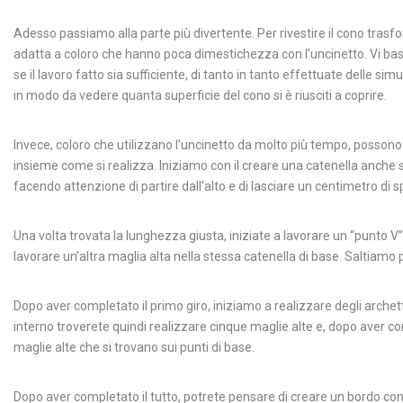
Adesso passiamo alla parte più divertente. Per rivestire il cono trasf
adatta a coloro che hanno poca dimestichezza con l’uncinetto. Vi bast
se il lavoro fatto sia sufficiente, di tanto in tanto effettuate delle s
in modo da vedere quanta superficie del cono si è riusciti a coprire.
Invece, coloro che utilizzano l’uncinetto da molto più tempo, possono
insieme come si realizza.
Iniziamo con il creare una catenella anche 
facendo attenzione di partire dall’alto e di lasciare un centimetro di s
Una volta trovata la lunghezza giusta, iniziate a lavorare un “punto V”
lavorare un’altra maglia alta nella stessa catenella di base. Saltiamo
Dopo aver completato il primo giro, iniziamo a realizzare degli arche
interno troverete quindi realizzare cinque maglie alte e, dopo aver 
maglie alte che si trovano sui punti di base.
Dopo aver completato il tutto, potrete pensare di creare un bordo con 