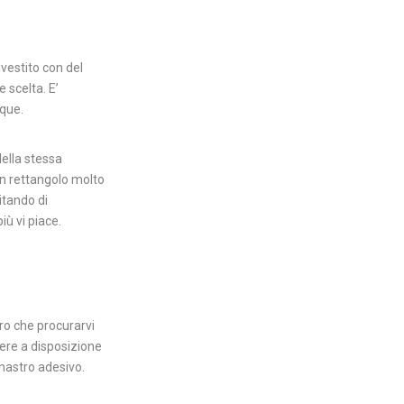
ivestito con del
e scelta.
E’
nque.
della stessa
 un rettangolo molto
itando di
iù vi piace.
ro che procurarvi
vere a disposizione
 nastro adesivo.