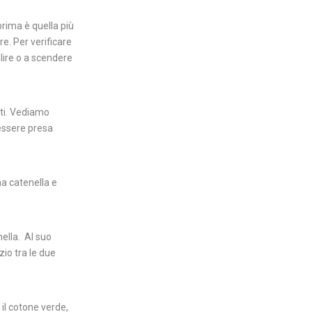
prima è quella più
e. Per verificare
alire o a scendere
tti. Vediamo
 essere presa
na catenella e
nella.
Al suo
io tra le due
 il cotone verde,