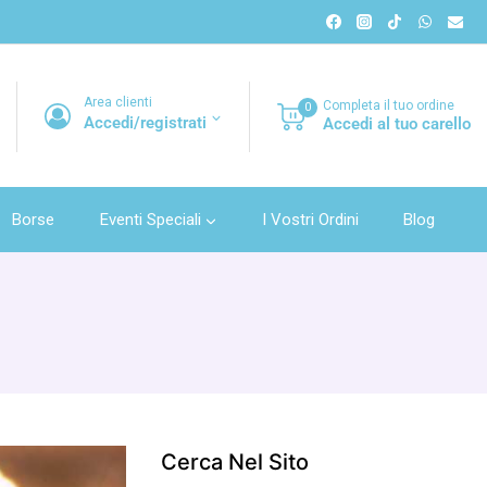
Area clienti
Completa il tuo ordine
0
Accedi/registrati
Accedi al tuo carello
Borse
Eventi Speciali
I Vostri Ordini
Blog
Cerca Nel Sito