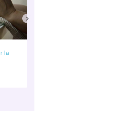
r la
Come usare la rafia per le cre
uncinetto: guida pratica e consi
Da
Aquamarine Creations
17 Aprile 2026