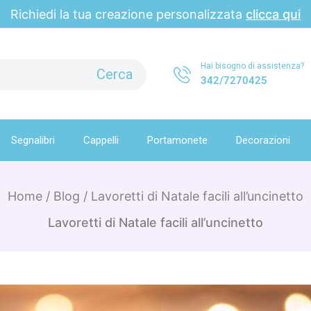
Richiedi la tua creazione personalizzata
clicca qui
Hai bisogno di assistenza?
342/7270425
Segnalibri
Cappelli
Portamonete
Decorazioni
Home
/
Blog
/
Lavoretti di Natale facili all’uncinetto
Lavoretti di Natale facili all’uncinetto