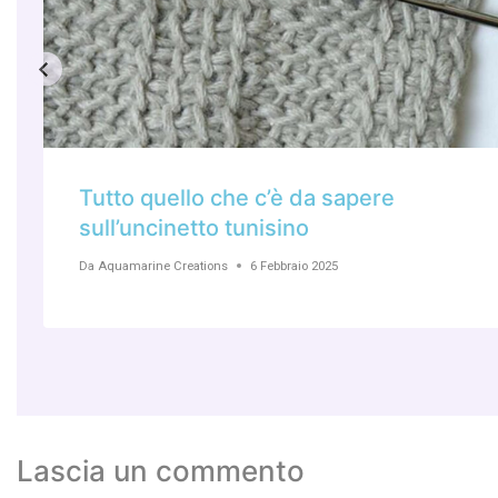
Tutto quello che c’è da sapere
sull’uncinetto tunisino
Da
Aquamarine Creations
6 Febbraio 2025
Lascia un commento