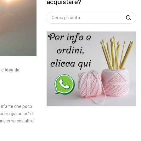
acquistare?
Cerca
i e
idee da
i un’arte che poco
anno già un po’ di
nsieme cos’altro