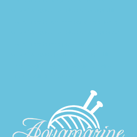
Come usare la ciniglia per le creazioni a
uncinetto: guida completa e consigli utili
Come usare la fettuccia per le creazioni a
uncinetto: guida completa e consigli pratici
Come usare la rafia per le creazioni a
uncinetto: guida pratica e consigli utili
Occhi negli Amigurumi: Meglio Cucirli o
Usare Quelli di Sicurezza?