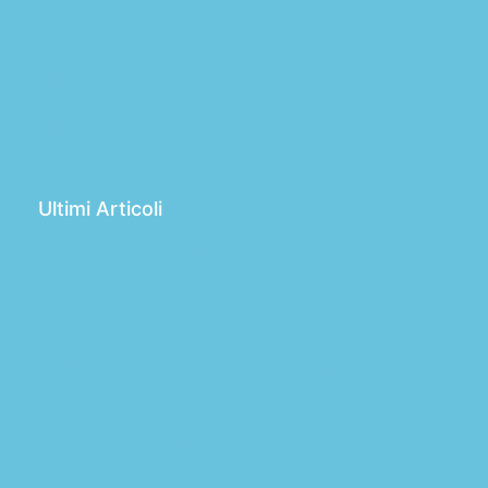
Termini di Vendita
Modalità di Pagamento
Modalità di Spedizione
Contattaci
Ultimi Articoli
Come scegliere il filato per gli amigurumi:
guida completa per un risultato perfetto
Quale filato usare in estate? Guida ai migliori
filati per creare capi freschi e leggeri
Creazioni all’uncinetto per arredare casa:
idee originali e di tendenza