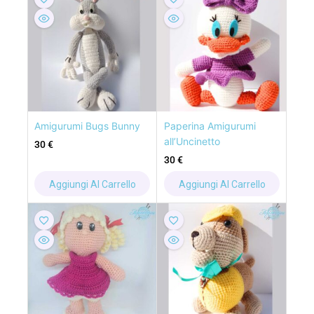
Amigurumi Bugs Bunny
Paperina Amigurumi
all’Uncinetto
30
€
30
€
Aggiungi Al Carrello
Aggiungi Al Carrello