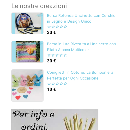
Le nostre creazioni
Borsa Rotonda Uncinetto con Cerchio
in Legno e Design Unico
30
€
0
out
of
Borsa in Iuta Rivestita a Uncinetto con
5
Filato Alpaca Multicolor
30
€
0
out
of
Coniglietti in Cotone: La Bomboniera
5
Perfetta per Ogni Occasione
10
€
0
out
of
5