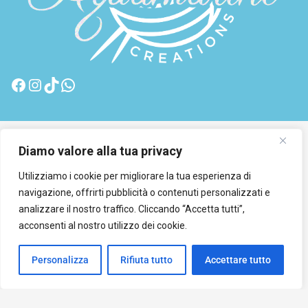
© 2026 GMG Media Company Di Mossutti Gianluca |
Diamo valore alla tua privacy
Sede legale: Corso Umberto Maddalena 25 - Cap
Utilizziamo i cookie per migliorare la tua esperienza di
83030 - Venticano (AV) | P.IVA: 03234710642 | C.F:
navigazione, offrirti pubblicità o contenuti personalizzati e
MSSGLC89D15L483O | REA: AV - 313130 | Domicilio
analizzare il nostro traffico. Cliccando “Accetta tutti”,
digitale: gmgmediacompany@pec.it
acconsenti al nostro utilizzo dei cookie.
Personalizza
Rifiuta tutto
Accettare tutto
Aggiungi
Puoi contattarci anche via email a
info@aquamarinecreations.com
Acquista