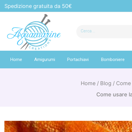
Spedizione gratuita da 50€
Home
Amigurumi
Portachiavi
Bomboniere
Home
/
Blog
/
Come u
Come usare la 